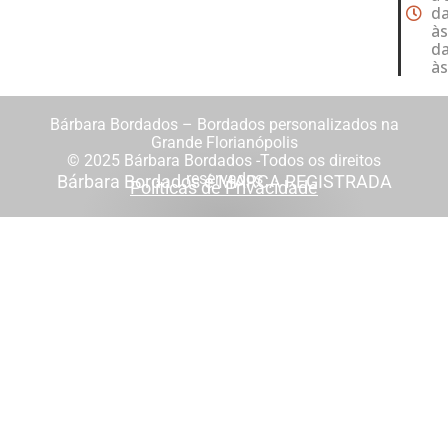
da
às
da
às
Bárbara Bordados – Bordados personalizados na
Grande Florianópolis
© 2025 Bárbara Bordados -Todos os direitos
reservados
Bárbara Bordados é MARCA REGISTRADA
Políticas de Privacidade