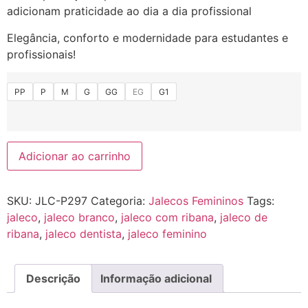
adicionam praticidade ao dia a dia profissional
Elegância, conforto e modernidade para estudantes e
profissionais!
PP
P
M
G
GG
EG
G1
Adicionar ao carrinho
SKU:
JLC-P297
Categoria:
Jalecos Femininos
Tags:
jaleco
,
jaleco branco
,
jaleco com ribana
,
jaleco de
ribana
,
jaleco dentista
,
jaleco feminino
Descrição
Informação adicional