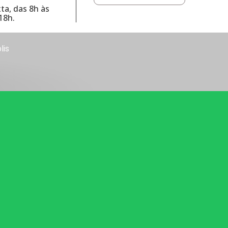
ta, das 8h às
18h.
lis