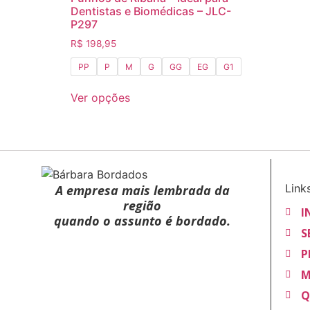
Dentistas e Biomédicas – JLC-
P297
R$
198,95
PP
P
M
G
GG
EG
G1
Ver opções
Link
A empresa mais lembrada da
região
I
quando o assunto é bordado.
S
P
M
Q