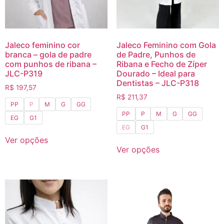
Jaleco feminino cor
Jaleco Feminino com Gola
branca – gola de padre
de Padre, Punhos de
com punhos de ribana –
Ribana e Fecho de Zíper
JLC-P319
Dourado – Ideal para
Dentistas – JLC-P318
R$
197,57
R$
211,37
PP
P
M
G
GG
PP
P
M
G
GG
EG
G1
EG
G1
Ver opções
Ver opções