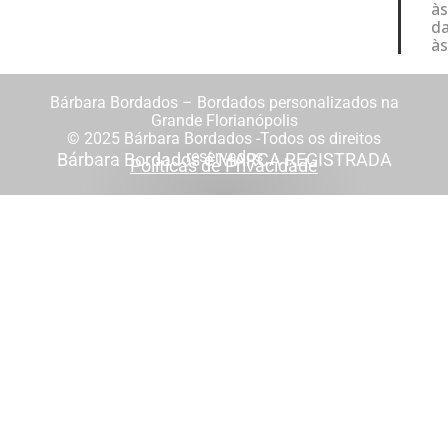
às
da
às
Bárbara Bordados – Bordados personalizados na
Grande Florianópolis
© 2025 Bárbara Bordados -Todos os direitos
reservados
Bárbara Bordados é MARCA REGISTRADA
Políticas de Privacidade