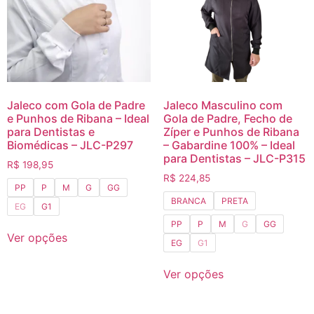
Jaleco com Gola de Padre
Jaleco Masculino com
e Punhos de Ribana – Ideal
Gola de Padre, Fecho de
para Dentistas e
Zíper e Punhos de Ribana
Biomédicas – JLC-P297
– Gabardine 100% – Ideal
para Dentistas – JLC-P315
R$
198,95
R$
224,85
PP
P
M
G
GG
BRANCA
PRETA
EG
G1
PP
P
M
G
GG
Ver opções
EG
G1
Ver opções