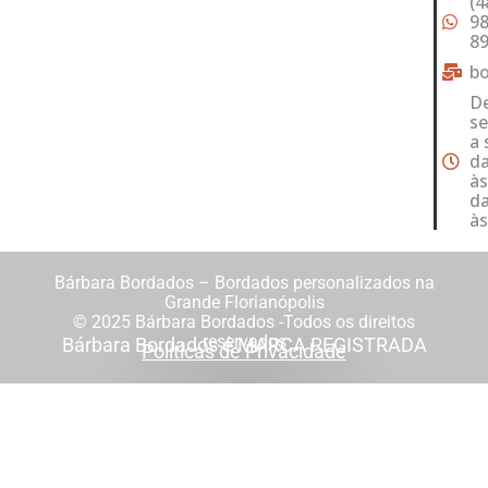
(4
98
8
b
D
s
a 
da
às
da
às
Bárbara Bordados – Bordados personalizados na
Grande Florianópolis
© 2025 Bárbara Bordados -Todos os direitos
reservados
Bárbara Bordados é MARCA REGISTRADA
Políticas de Privacidade