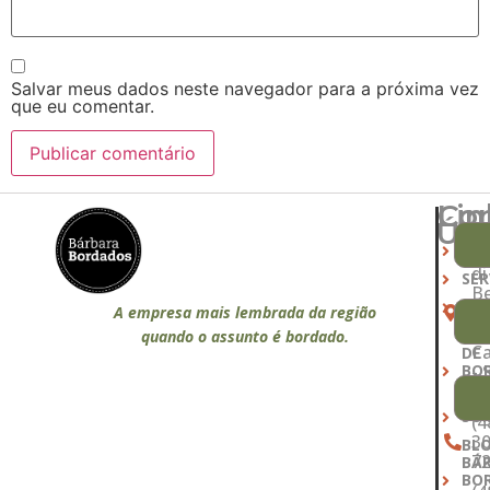
Salvar meus dados neste navegador para a próxima vez
que eu comentar.
Lin
Co
Úte
R
INÍ
Al
di
SER
Be
PR
51
A empresa mais lembrada da região
- 
MA
quando o assunto é bordado.
C
DE
BO
- 
S
QU
SO
(4
30
BL
7
BÁ
BO