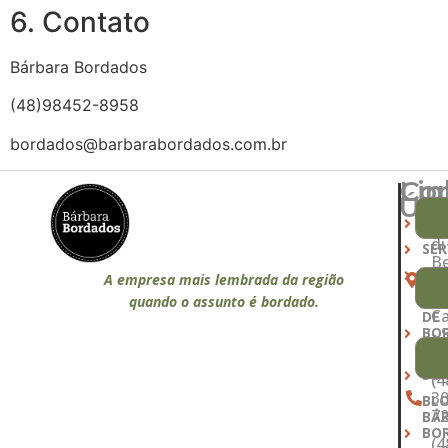
6. Contato
Bárbara Bordados
(48)98452-8958
bordados@barbarabordados.com.br
Lin
Co
Úte
R
INÍ
Al
di
SER
Be
PR
51
A empresa mais lembrada da região
- 
MA
quando o assunto é bordado.
C
DE
BO
- 
S
QU
SO
(4
30
BL
7
BÁ
BO
(4