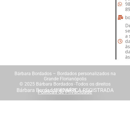
98
8
b
D
s
a 
da
às
da
às
Bárbara Bordados – Bordados personalizados na
Grande Florianópolis
© 2025 Bárbara Bordados -Todos os direitos
reservados
Bárbara Bordados é MARCA REGISTRADA
Políticas de Privacidade