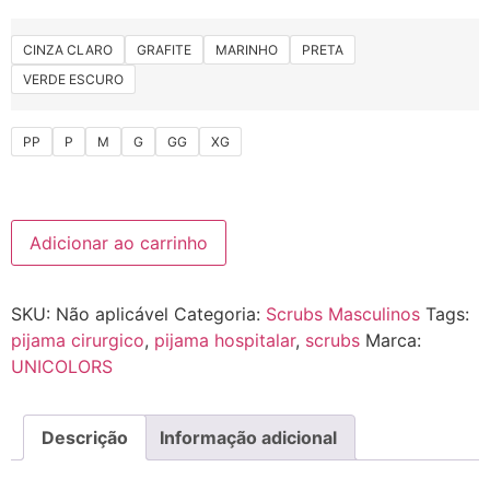
CINZA CLARO
GRAFITE
MARINHO
PRETA
VERDE ESCURO
PP
P
M
G
GG
XG
Adicionar ao carrinho
SKU:
Não aplicável
Categoria:
Scrubs Masculinos
Tags:
pijama cirurgico
,
pijama hospitalar
,
scrubs
Marca:
UNICOLORS
Descrição
Informação adicional