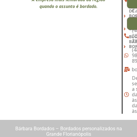
- 
MA
quando o assunto é bordado.
C
DE
BO
- 
S
QU
SO
(4
30
BL
7
BÁ
BO
(4
98
8
b
D
s
a 
da
às
da
às
Bárbara Bordados – Bordados personalizados na
Grande Florianópolis