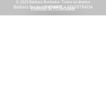
© 2025 Bárbara Bordados -Todos os direitos
reservados
Bárbara Bordados é MARCA REGISTRADA
Políticas de Privacidade