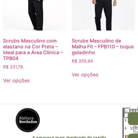
Scrubs Masculino com
Scrubs Masculino de
elastano na Cor Preta –
Malha Fit – FPB110 – toque
Ideal para a Área Clínica –
geladinho
TPB04
R$
355,94
R$
231,78
Ver opções
Ver opções
Lin
Co
Úte
R
INÍ
Al
di
SER
Be
PR
51
A empresa mais lembrada da região