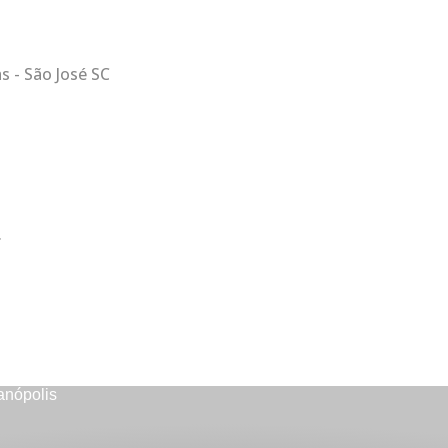
as - São José SC
.
anópolis