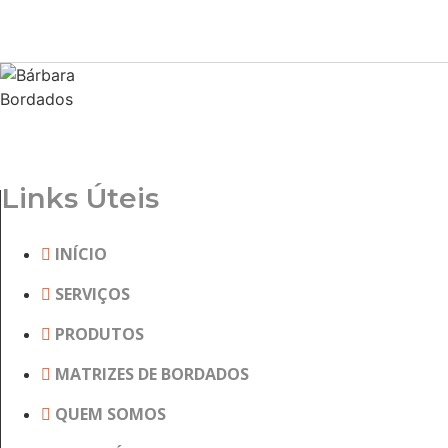
tem
várias
variantes.
As
opções
podem
ser
escolhidas
Links Úteis
na
página
INÍCIO
do
produto
SERVIÇOS
PRODUTOS
MATRIZES DE BORDADOS
QUEM SOMOS