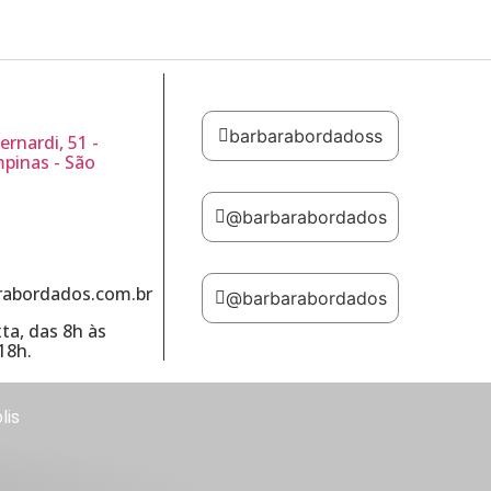
barbarabordadoss
ernardi, 51 -
mpinas - São
@barbarabordados
abordados.com.br
@barbarabordados
ta, das 8h às
18h.
lis