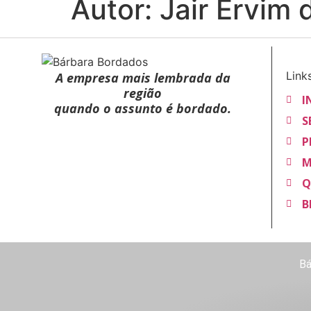
Autor:
Jair Ervim 
Link
A empresa mais lembrada da
região
I
quando o assunto é bordado.
S
P
M
Q
B
Bá