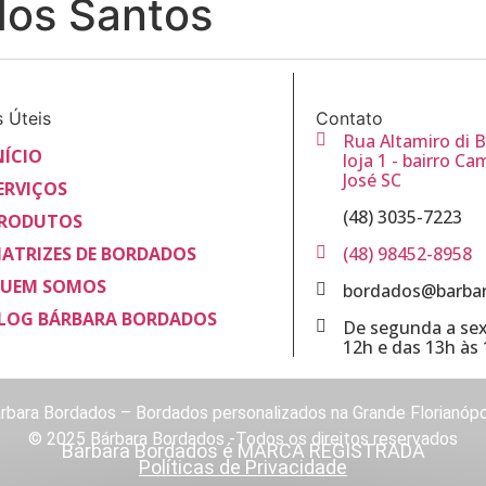
dos Santos
s Úteis
Contato
Rua Altamiro di B
NÍCIO
loja 1 - bairro Ca
José SC
ERVIÇOS
(48) 3035-7223
RODUTOS
ATRIZES DE BORDADOS
(48) 98452-8958
UEM SOMOS
bordados@barbar
LOG BÁRBARA BORDADOS
De segunda a sex
12h e das 13h às 
rbara Bordados – Bordados personalizados na Grande Florianópo
© 2025 Bárbara Bordados -Todos os direitos reservados
Bárbara Bordados é MARCA REGISTRADA
Políticas de Privacidade